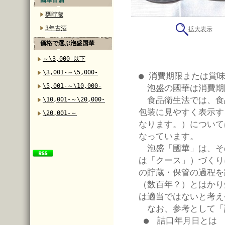
國華古酒
甕貯蔵
3年古酒
拡大表示
価格で選ぶ泡盛国華
～\3,000-以下
\3,001-～\5,000-
● 消費期限または賞
\5,001-～\10,000-
泡盛の國華は消費期
食品衛生法では、食
\10,001-～\20,000-
包装に見やすく表示す
\20,001-～
なります。）について
なっています。
泡盛「國華」は、そ
は「クース」）づくり
の貯蔵・保管の過程を
（数百年？）とはかり
は適当ではないと考え
なお、参考として「
● 詰口年月日とは