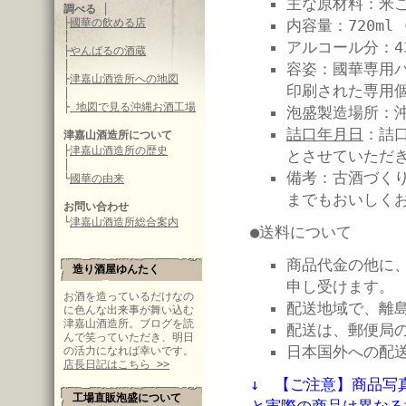
主な原材料：米
調べる
│
├
國華の飲める店
内容量：720ml
│
アルコール分：4
├
やんばるの酒蔵
│
容姿：國華専用
├
津嘉山酒造所への地図
印刷された専用
│
├
地図で見る沖縄お酒工場
泡盛製造場所：
詰口年月日
：詰
津嘉山酒造所について
├
津嘉山酒造所の歴史
とさせていただ
│
備考：古酒づく
└
國華の由来
までもおいしく
お問い合わせ
└
津嘉山酒造所総合案内
●送料について
商品代金の他に、
造り酒屋ゆんたく
申し受けます。
お酒を造っているだけなの
配送地域で、離
に色んな出来事が舞い込む
津嘉山酒造所。ブログを読
配送は、郵便局
んで笑っていただき、明日
日本国外への配
の活力になれば幸いです。
店長日記はこちら >>
↓ 【ご注意】商品写
工場直販泡盛について