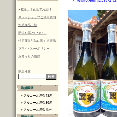
と実際の商品は異なる
▼名護工場直販でお届け
ネットショップご利用案内
泡盛商品一覧
配送お届けについて
特定商取引法に関する表示
プライバシーポリシー
お知らせの履歴
商品検索
泡盛國華
アルコール度数43度
アルコール度数30度
アルコール度数混合