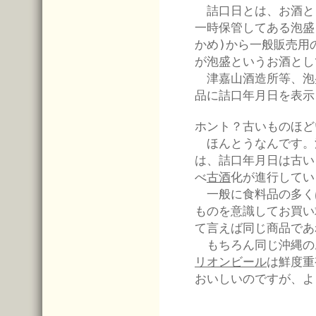
詰口日とは、お酒と
一時保管してある泡盛
かめ)から一般販売用
が泡盛というお酒とし
津嘉山酒造所等、泡盛酒
品に詰口年月日を表示
ホント？古いものほど
ほんとうなんです。
は、詰口年月日は古い
べ
古酒
化が進行してい
一般に食料品の多く
ものを意識してお買い
て言えば同じ商品であ
もちろん同じ沖縄の
リオンビール
は鮮度重
おいしいのですが、よ