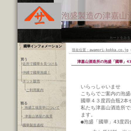
泡盛製造の津嘉山
沖縄のお酒・泡盛「國華」を名護市で製造
カートをみる
國華インフォメーション
現在位置：awamori-kokka.co.jp
買う
津嘉山酒造所の泡盛「國華」4
├
近所で國華を見つける
│
├
沖縄で國華泡盛！
│
└
ネット販売
│
いらっしゃいませ
└
ご利用案内
こちらでご案内の泡盛
國華４３度四合瓶2本
観る
私たち津嘉山酒造所で
├
泡盛工場見学について
│
ます。
├
津嘉山酒屋の風景
│
●泡盛「國華」43度
└
國華製造過程